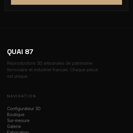
QUAI 87
Reproductions 3D artisanales de patrimoine
ferroviaire et industriel francais. Chaque piece
est unique.
NAVIGATION
Configurateur 3D
Boutique
Sur-mesure
Galerie
Fabrication